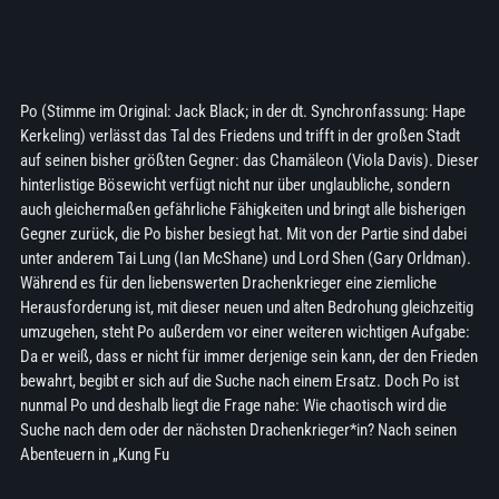
Po (Stimme im Original: Jack Black; in der dt. Synchronfassung: Hape
Kerkeling) verlässt das Tal des Friedens und trifft in der großen Stadt
auf seinen bisher größten Gegner: das Chamäleon (Viola Davis). Dieser
hinterlistige Bösewicht verfügt nicht nur über unglaubliche, sondern
auch gleichermaßen gefährliche Fähigkeiten und bringt alle bisherigen
Gegner zurück, die Po bisher besiegt hat. Mit von der Partie sind dabei
unter anderem Tai Lung (Ian McShane) und Lord Shen (Gary Orldman).
Während es für den liebenswerten Drachenkrieger eine ziemliche
Herausforderung ist, mit dieser neuen und alten Bedrohung gleichzeitig
umzugehen, steht Po außerdem vor einer weiteren wichtigen Aufgabe:
Da er weiß, dass er nicht für immer derjenige sein kann, der den Frieden
bewahrt, begibt er sich auf die Suche nach einem Ersatz. Doch Po ist
nunmal Po und deshalb liegt die Frage nahe: Wie chaotisch wird die
Suche nach dem oder der nächsten Drachenkrieger*in? Nach seinen
Abenteuern in „Kung Fu