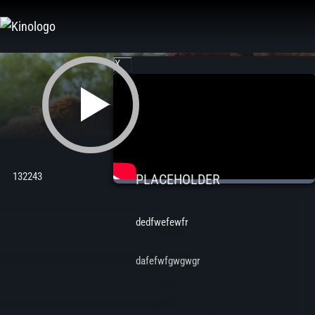
Zum
Inhalt
springen
X
132243
PLACEHOLDER
dedfwefewfr
dafefwfgwgwgr